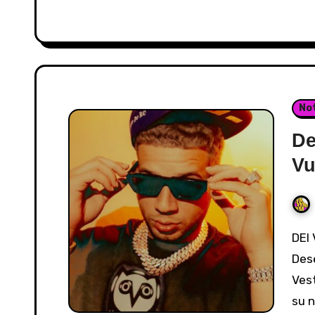
Not
De
Vu
DEI V Arrasa con "Single": Amor Prohibido y Pasión
Des
Ves
su n