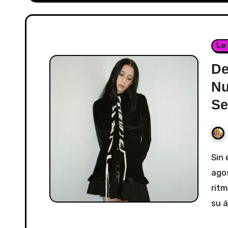
Lo
De
Nu
S
Sin embargo, esta semana musical del 14 al 19 de
ago
ritm
su á