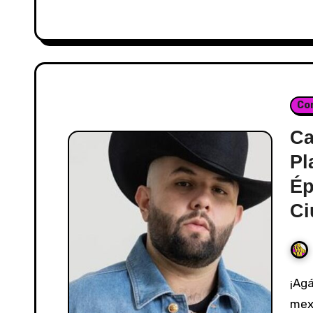
Con
Ca
Pl
Ép
Ci
¡Agárrense bien, banda! El rey del regional
mexi