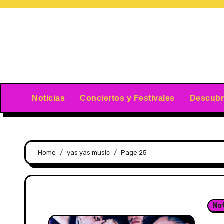
Skip
to
content
Noticias
Conciertos y Festivales
Descubr
Home
yas yas music
Page 25
Not