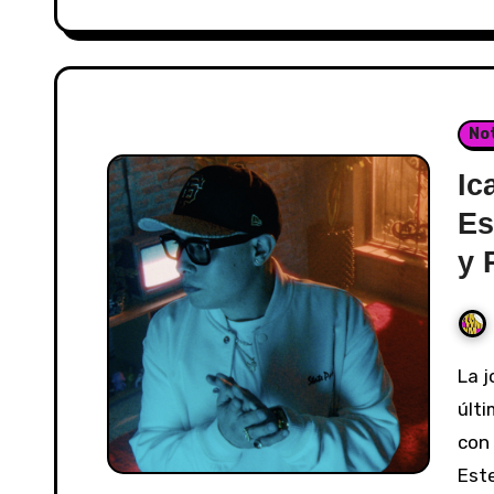
Not
Ic
Es
y 
La joven promesa: Icardiel acaba de soltar su
últi
con 
Este