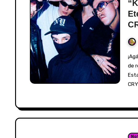
“K
Et
C
¡Agárrate fuerte, porque "KOMOPEGA" está a punto
de 
Esta
CRY
Not