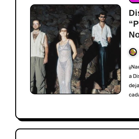
Di
“P
No
¡¡Nada, Nada!! Puede salir mal si estás escuchando
a Di
deja
cad