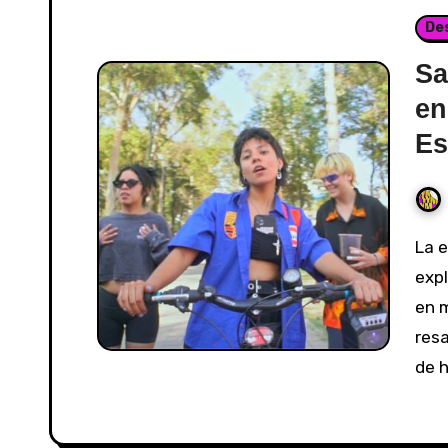
De
Sa
en
Es
La escena musical está experimentando una
expl
en 
res
de 