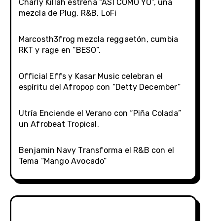
Charly Killah estrena “ASÍ COMO YO”, una
mezcla de Plug, R&B, LoFi
Marcosth3frog mezcla reggaetón, cumbia
RKT y rage en “BESO”.
Official Effs y Kasar Music celebran el
espíritu del Afropop con “Detty December”
Utría Enciende el Verano con “Piña Colada”
un Afrobeat Tropical.
Benjamin Navy Transforma el R&B con el
Tema “Mango Avocado”