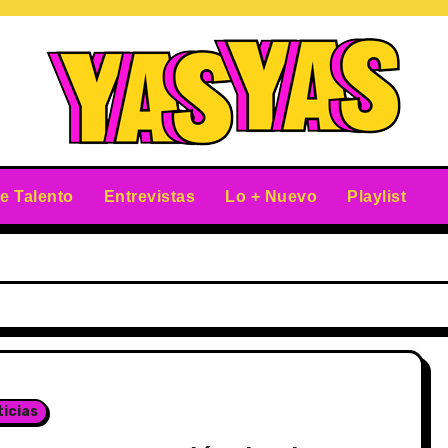
e Talento
Entrevistas
Lo + Nuevo
Playlist
icias