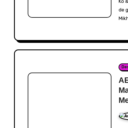
Ko &
de g
Mikh
De
AE
Ma
Me