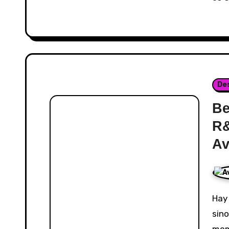
De
Be
R&
Av
Hay canciones que no buscan acelerar el pulso,
sino
mome