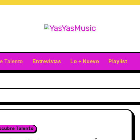
e Talento
Entrevistas
Lo + Nuevo
Playlist
scubre Talento