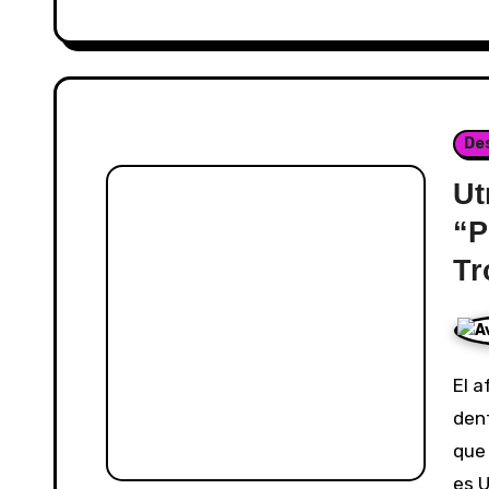
De
Ut
“P
Tr
El afrobeats latino continúa ganando terreno
dent
que 
es U