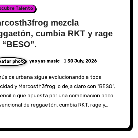
scubre Talento
rcosth3frog mezcla
ggaetón, cumbia RKT y rage
 “BESO”.
yas yas music
30 July, 2026
cidad y Marcosth3frog lo deja claro con "BESO",
sencillo que apuesta por una combinación poco
vencional de reggaetón, cumbia RKT, rage y…