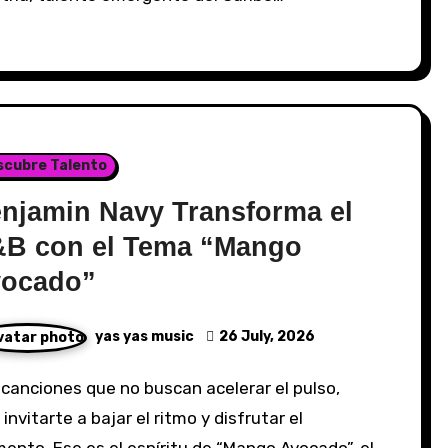
scubre Talento
njamin Navy Transforma el
B con el Tema “Mango
ocado”
yas yas music
26 July, 2026
 invitarte a bajar el ritmo y disfrutar el
nto. Ese es el espíritu de “Mango Avocado”, el