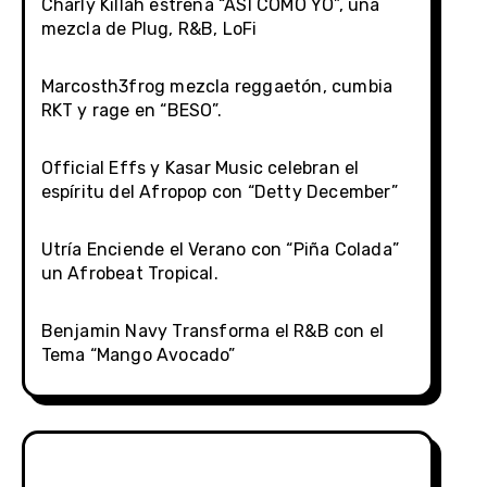
Charly Killah estrena “ASÍ COMO YO”, una
mezcla de Plug, R&B, LoFi
Marcosth3frog mezcla reggaetón, cumbia
RKT y rage en “BESO”.
Official Effs y Kasar Music celebran el
espíritu del Afropop con “Detty December”
Utría Enciende el Verano con “Piña Colada”
un Afrobeat Tropical.
Benjamin Navy Transforma el R&B con el
Tema “Mango Avocado”