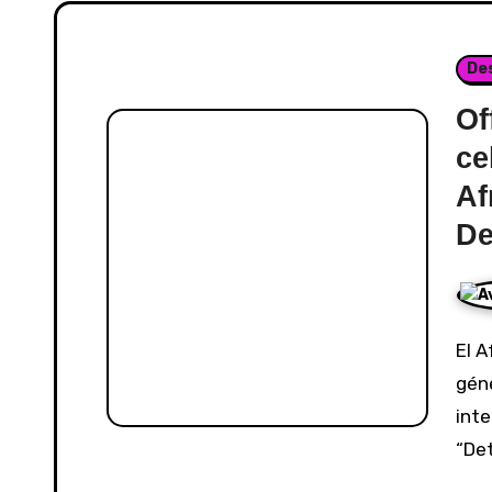
De
Of
ce
Af
De
El Afropop sigue consolidándose como uno de los
gén
inte
“Det