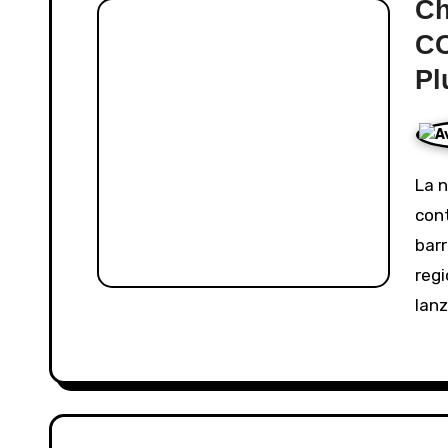
Ch
CO
Pl
La nueva generación de artistas mexicanos
con
barr
regi
lan