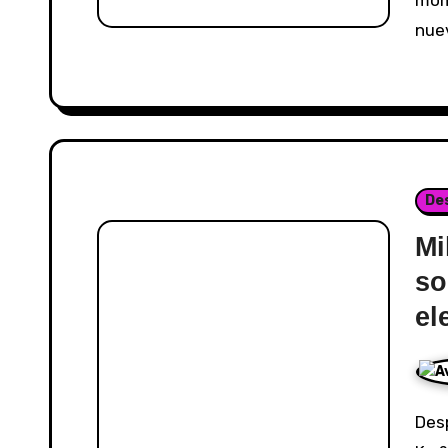
nue
De
Mi
so
el
Después de captar la atención del público con Iya