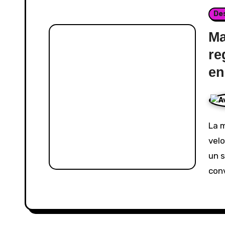
De
Ma
re
en
La música urbana sigue evolucionando a toda
velo
un 
con