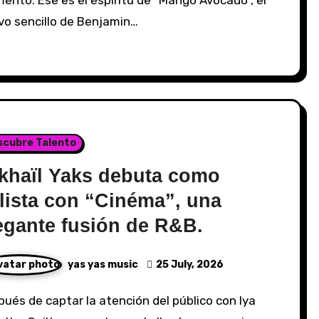
vo sencillo de Benjamin…
scubre Talento
khaïl Yaks debuta como
lista con “Cinéma”, una
egante fusión de R&B.
yas yas music
25 July, 2026