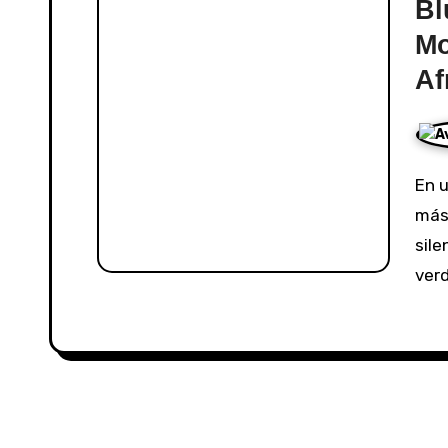
Bl
Mo
Af
En una industria donde muchas veces el ruido pesa
más
sile
ver