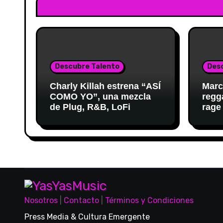
Descubre Talento
Des
Charly Killah estrena “ASÍ
Marc
COMO YO”, una mezcla
regg
de Plug, R&B, LoFi
rage
Nosotros
|
Contacto
|
Términos y Condiciones
Press Media & Cultura Emergente