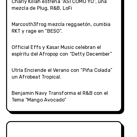
Charly Killah estrena “ASÍ COMO YO”, una
mezcla de Plug, R&B, LoFi
Marcosth3frog mezcla reggaetón, cumbia
RKT y rage en “BESO”.
Official Effs y Kasar Music celebran el
espíritu del Afropop con “Detty December”
Utría Enciende el Verano con “Piña Colada”
un Afrobeat Tropical.
Benjamin Navy Transforma el R&B con el
Tema “Mango Avocado”