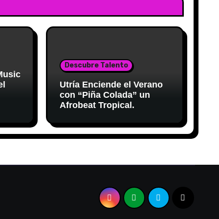
Descubre Talento
 Music
el
Utría Enciende el Verano
con “Piña Colada” un
Afrobeat Tropical.