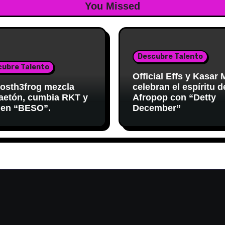
You Missed
Descubre Talento
cubre Talento
Official Effs y Kasar
osth3frog mezcla
celebran el espíritu d
aetón, cumbia RKT y
Afropop con “Detty
 en “BESO”.
December”