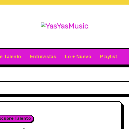
e Talento
Entrevistas
Lo + Nuevo
Playlist
scubre Talento