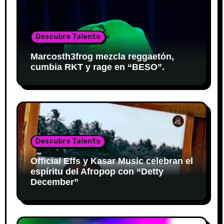
Descubre Talento
Marcosth3frog mezcla reggaetón,
cumbia RKT y rage en “BESO”.
Descubre Talento
Official Effs y Kasar Music celebran el
espíritu del Afropop con “Detty
December”