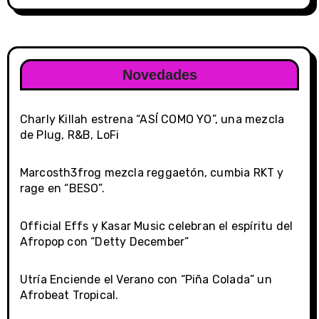
Novedades
Charly Killah estrena “ASÍ COMO YO”, una mezcla
de Plug, R&B, LoFi
Marcosth3frog mezcla reggaetón, cumbia RKT y
rage en “BESO”.
Official Effs y Kasar Music celebran el espíritu del
Afropop con “Detty December”
Utría Enciende el Verano con “Piña Colada” un
Afrobeat Tropical.