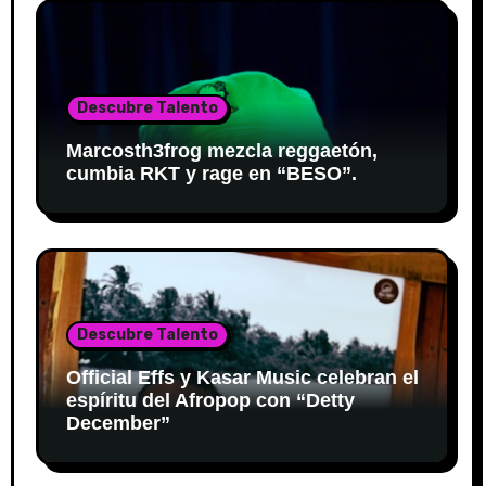
Descubre Talento
Marcosth3frog mezcla reggaetón,
cumbia RKT y rage en “BESO”.
Descubre Talento
Official Effs y Kasar Music celebran el
espíritu del Afropop con “Detty
December”