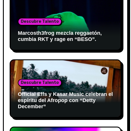
Descubre Talento
Marcosth3frog mezcla reggaetón,
cumbia RKT y rage en “BESO”.
Descubre Talento
Official Effs y Kasar Music celebran el
espíritu del Afropop con “Detty
December”