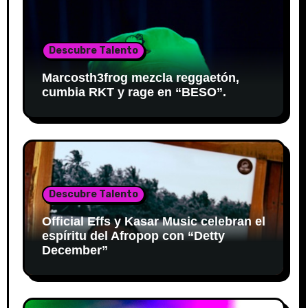
Descubre Talento
Marcosth3frog mezcla reggaetón,
cumbia RKT y rage en “BESO”.
Descubre Talento
Official Effs y Kasar Music celebran el
espíritu del Afropop con “Detty
December”