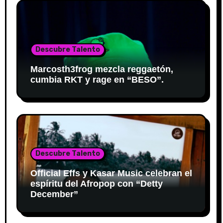
Descubre Talento
Marcosth3frog mezcla reggaetón,
cumbia RKT y rage en “BESO”.
Descubre Talento
Official Effs y Kasar Music celebran el
espíritu del Afropop con “Detty
December”