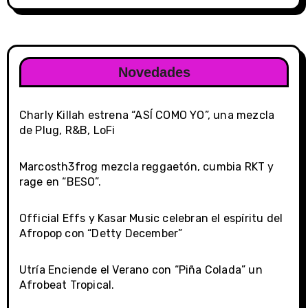
Novedades
Charly Killah estrena “ASÍ COMO YO”, una mezcla
de Plug, R&B, LoFi
Marcosth3frog mezcla reggaetón, cumbia RKT y
rage en “BESO”.
Official Effs y Kasar Music celebran el espíritu del
Afropop con “Detty December”
Utría Enciende el Verano con “Piña Colada” un
Afrobeat Tropical.