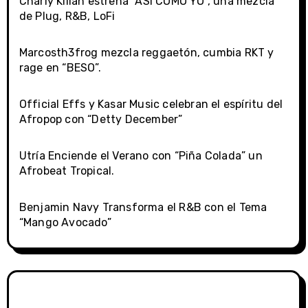
Charly Killah estrena “ASÍ COMO YO”, una mezcla
de Plug, R&B, LoFi
Marcosth3frog mezcla reggaetón, cumbia RKT y
rage en “BESO”.
Official Effs y Kasar Music celebran el espíritu del
Afropop con “Detty December”
Utría Enciende el Verano con “Piña Colada” un
Afrobeat Tropical.
Benjamin Navy Transforma el R&B con el Tema
“Mango Avocado”