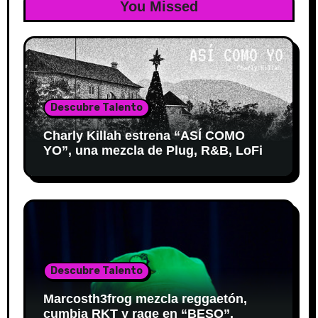
You Missed
Descubre Talento
Charly Killah estrena “ASÍ COMO
YO”, una mezcla de Plug, R&B, LoFi
Descubre Talento
Marcosth3frog mezcla reggaetón,
cumbia RKT y rage en “BESO”.