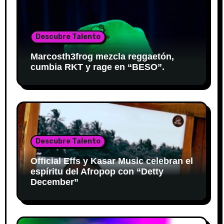
Descubre Talento
Marcosth3frog mezcla reggaetón,
cumbia RKT y rage en “BESO”.
Descubre Talento
Official Effs y Kasar Music celebran el
espíritu del Afropop con “Detty
December”