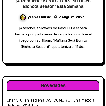
¡A Romperla! Karol G Lanza su Disco
‘Bichota Season’ Esta Semana.
yas yas music
9 August, 2023
¡Atención, followers de Karol G! La espera
termina porque la reina del reguetón nos trae el
fuego con su álbum: "Mañana Será Bonito
(Bichota Season)", que aterriza el 11 de…
Novedades
Charly Killah estrena “ASÍ COMO YO”, una mezcla
de Plug, R&B, LoFi