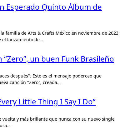
Tan Esperado Quinto Álbum de
 el lanzamiento de…
 “Zero”, un buen Funk Brasileño
ueva canción "Zero", creada…
ery Little Thing I Say I Do”
ausa…