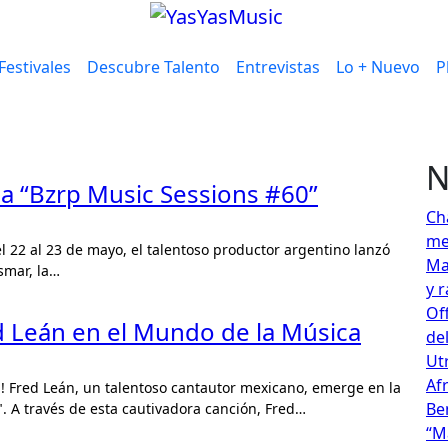
Festivales
Descubre Talento
Entrevistas
Lo + Nuevo
P
N
la “Bzrp Music Sessions #60”
Ch
me
Ma
smar, la…
y 
Off
d Leán en el Mundo de la Música
de
Ut
Af
Be
. A través de esta cautivadora canción, Fred…
“M