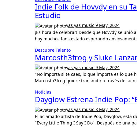
Indie Folk de Hovvdy en su 
Estudio
yas yas music
9 May, 2024
¡Es hora de celebrar! Desde que Hovvdy se unió a la familia de Arts & Crafts México en noviembre de 2023,
hay muchos fans estado esperando ansiosamente
Descubre Talento
Marcosth3frog y Sluke Lanzan
yas yas music
9 May, 2024
"No importa si te caes, lo que importa es lo que haces después". Este es el mensaje poderoso que
Marcosth3frog quiere transmitir a través de su n
Noticias
Dayglow Estrena Indie Pop: “Ev
yas yas music
8 May, 2024
El aclamado artista de Indie Pop, Dayglow, está de vuelta y más brillante que nunca con su nuevo single
"Every Little Thing I Say I Do". Después de una p