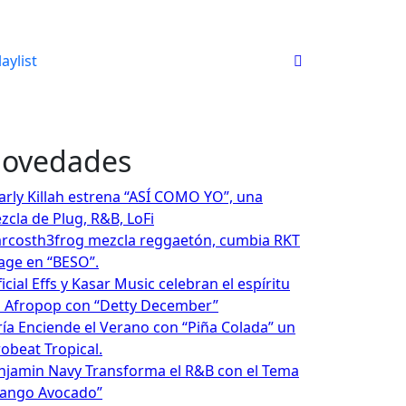
laylist
ovedades
arly Killah estrena “ASÍ COMO YO”, una
zcla de Plug, R&B, LoFi
rcosth3frog mezcla reggaetón, cumbia RKT
rage en “BESO”.
icial Effs y Kasar Music celebran el espíritu
l Afropop con “Detty December”
ría Enciende el Verano con “Piña Colada” un
robeat Tropical.
njamin Navy Transforma el R&B con el Tema
ango Avocado”