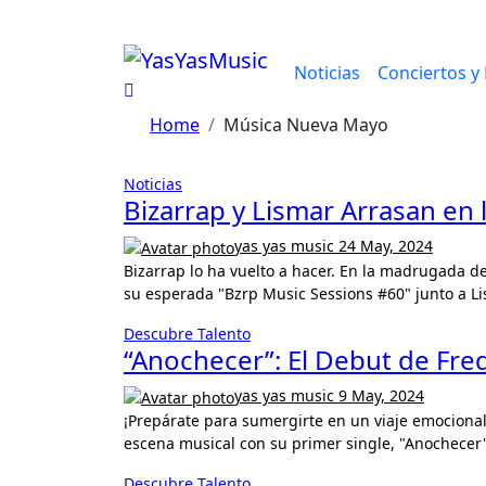
Skip
to
content
Noticias
Conciertos y 
Home
Música Nueva Mayo
Noticias
Bizarrap y Lismar Arrasan en 
yas yas music
24 May, 2024
Bizarrap lo ha vuelto a hacer. En la madrugada del 22 al 23 de mayo, el talentoso productor argentino lanzó
su esperada "Bzrp Music Sessions #60" junto a Li
Descubre Talento
“Anochecer”: El Debut de Fre
yas yas music
9 May, 2024
¡Prepárate para sumergirte en un viaje emocional! Fred Leán, un talentoso cantautor mexicano, emerge en la
escena musical con su primer single, "Anochecer"
Descubre Talento