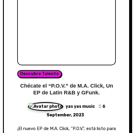
Descubre Talento
Chécate el “P.O.V.” de M.A. Click, Un
EP de Latin R&B y GFunk.
yas yas music
6
September, 2023
¡El nuevo EP de M.A. Click, "P.O.V.", está listo para