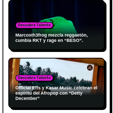
Descubre Talento
Marcosth3frog mezcla reggaetón,
cumbia RKT y rage en “BESO”.
Descubre Talento
Official Effs y Kasar Music celebran el
espíritu del Afropop con “Detty
December”