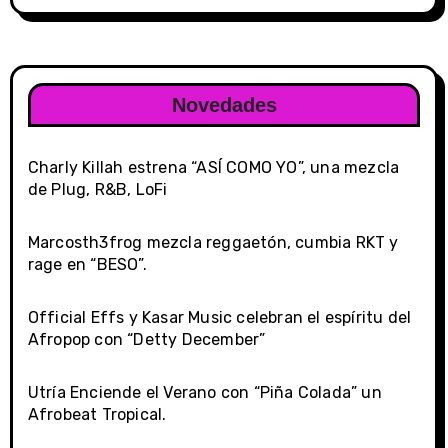
Novedades
Charly Killah estrena “ASÍ COMO YO”, una mezcla
de Plug, R&B, LoFi
Marcosth3frog mezcla reggaetón, cumbia RKT y
rage en “BESO”.
Official Effs y Kasar Music celebran el espíritu del
Afropop con “Detty December”
Utría Enciende el Verano con “Piña Colada” un
Afrobeat Tropical.