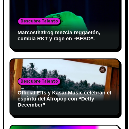
Descubre Talento
Marcosth3frog mezcla reggaetón,
cumbia RKT y rage en “BESO”.
Descubre Talento
Official Effs y Kasar Music celebran el
espíritu del Afropop con “Detty
December”