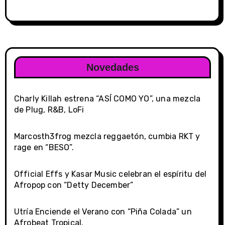
Novedades
Charly Killah estrena “ASÍ COMO YO”, una mezcla
de Plug, R&B, LoFi
Marcosth3frog mezcla reggaetón, cumbia RKT y
rage en “BESO”.
Official Effs y Kasar Music celebran el espíritu del
Afropop con “Detty December”
Utría Enciende el Verano con “Piña Colada” un
Afrobeat Tropical.