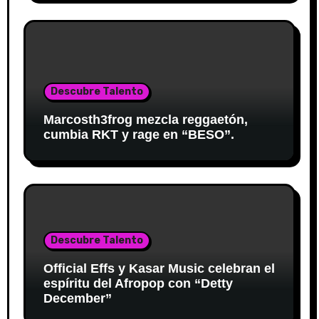
Descubre Talento
Marcosth3frog mezcla reggaetón,
cumbia RKT y rage en “BESO”.
Descubre Talento
Official Effs y Kasar Music celebran el
espíritu del Afropop con “Detty
December”