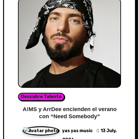
Descubre Talento
A!MS y ArrDee encienden el verano
con “Need Somebody”
yas yas music
13 July,