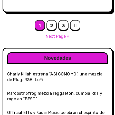
Posts
1
2
3
navigation
Next Page »
Novedades
Charly Killah estrena “ASÍ COMO YO”, una mezcla
de Plug, R&B, LoFi
Marcosth3frog mezcla reggaetón, cumbia RKT y
rage en “BESO”.
Official Effs y Kasar Music celebran el espíritu del