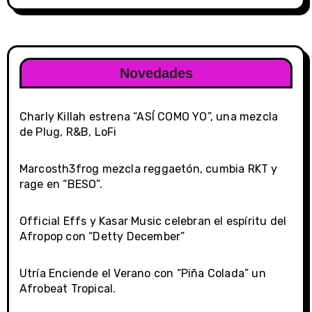
Novedades
Charly Killah estrena “ASÍ COMO YO”, una mezcla
de Plug, R&B, LoFi
Marcosth3frog mezcla reggaetón, cumbia RKT y
rage en “BESO”.
Official Effs y Kasar Music celebran el espíritu del
Afropop con “Detty December”
Utría Enciende el Verano con “Piña Colada” un
Afrobeat Tropical.