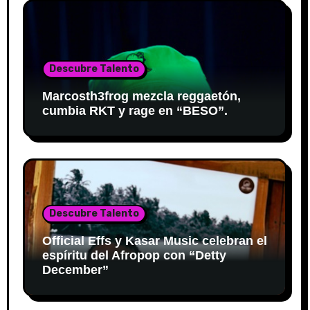
Descubre Talento
Marcosth3frog mezcla reggaetón,
cumbia RKT y rage en “BESO”.
Descubre Talento
Official Effs y Kasar Music celebran el
espíritu del Afropop con “Detty
December”