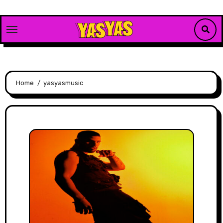
Skip
to
content
Home
yasyasmusic