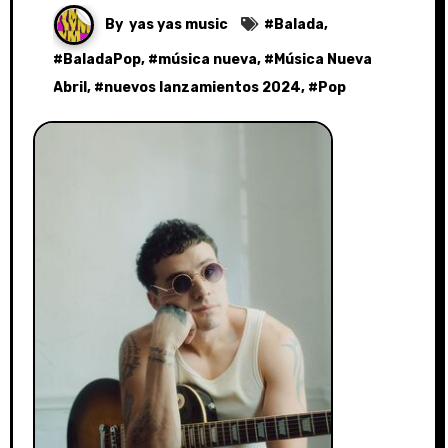
By
yas yas music
#
Balada
,
#
BaladaPop
, #
música nueva
, #
Música Nueva
Abril
, #
nuevos lanzamientos 2024
, #
Pop