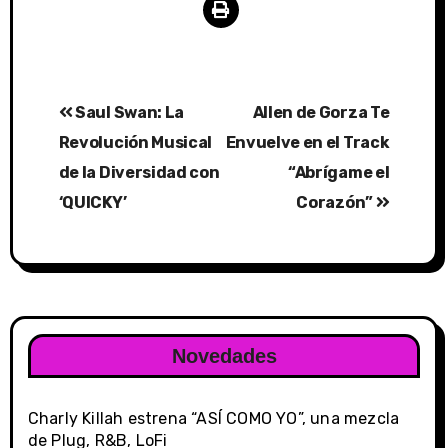
Post
Saul Swan: La
Allen de Gorza Te
navigation
Revolución Musical
Envuelve en el Track
de la Diversidad con
“Abrígame el
‘QUICKY’
Corazón”
Novedades
Charly Killah estrena “ASÍ COMO YO”, una mezcla
de Plug, R&B, LoFi