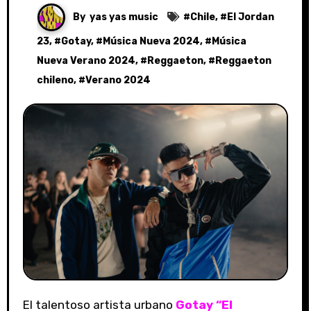
By
yas yas music
#
Chile
, #
El Jordan
23
, #
Gotay
, #
Música Nueva 2024
, #
Música
Nueva Verano 2024
, #
Reggaeton
, #
Reggaeton
chileno
, #
Verano 2024
El talentoso artista urbano
Gotay “El