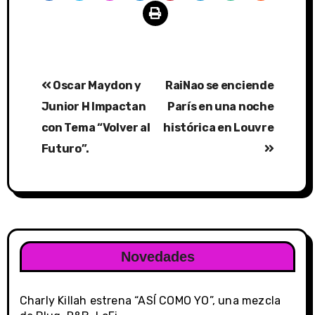
Post
Oscar Maydon y
RaiNao se enciende
navigation
Junior H Impactan
París en una noche
con Tema “Volver al
histórica en Louvre
Futuro”.
Novedades
Charly Killah estrena “ASÍ COMO YO”, una mezcla