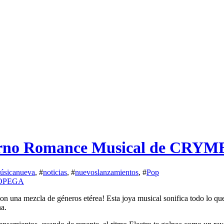
rno Romance Musical de CRYM
úsicanueva
, #
noticias
, #
nuevoslanzamientos
, #
Pop
con una mezcla de géneros etérea! Esta joya musical sonifica todo lo q
na.