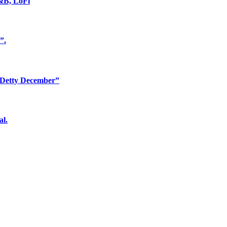
&B, LoFi
”.
n “Detty December”
al.