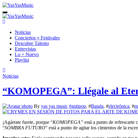
Skip
to
content
Noticias
Conciertos y Festivales
Descubre Talento
Entrevistas
Lo + Nuevo
Playlist
Noticias
“KOMOPEGA”: Llégale al Ete
By
yas yas music
#
antipop
, #
Banda
, #
electrónica
, #
m
¡Agárrate fuerte, porque “
KOMOPEGA”
está a punto de refrescarte 
“
SOMBRA FUTURO
” está a punto de agitar los cimientos de la esce