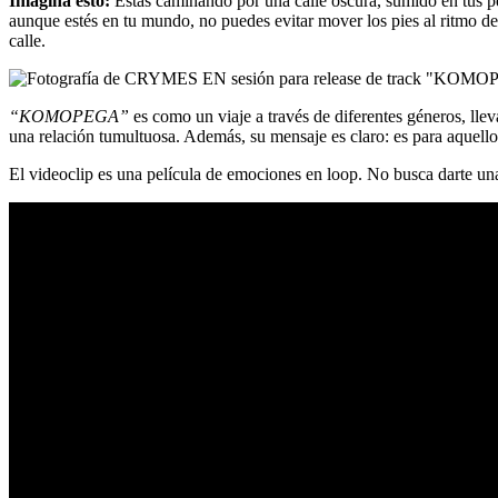
Imagina esto:
Estás caminando por una calle oscura, sumido en tus pe
aunque estés en tu mundo, no puedes evitar mover los pies al ritmo de e
calle.
“KOMOPEGA”
es como un viaje a través de diferentes géneros, ll
una relación tumultuosa. Además, su mensaje es claro: es para aquello
El videoclip es una película de emociones en loop. No busca darte una 