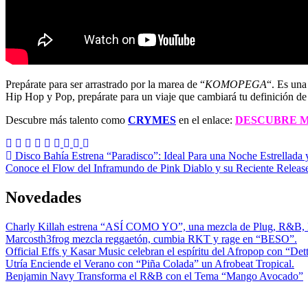
Prepárate para ser arrastrado por la marea de “
KOMOPEGA
“. Es una
Hip Hop y Pop, prepárate para un viaje que cambiará tu definición de
Descubre más talento como
CRYMES
en el enlace:
DESCUBRE M
Post
Disco Bahía Estrena “Paradisco”: Ideal Para una Noche Estrellada 
Conoce el Flow del Inframundo de Pink Diablo y su Reciente Rele
navigation
Novedades
Charly Killah estrena “ASÍ COMO YO”, una mezcla de Plug, R&B,
Marcosth3frog mezcla reggaetón, cumbia RKT y rage en “BESO”.
Official Effs y Kasar Music celebran el espíritu del Afropop con “D
Utría Enciende el Verano con “Piña Colada” un Afrobeat Tropical.
Benjamin Navy Transforma el R&B con el Tema “Mango Avocado”