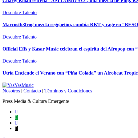
Charly Killah estrena “ASÍ COMO YO”, una mezcla de Plug, R
Descubre Talento
Marcosth3frog mezcla reggaetón, cumbia RKT y rage en “BESO
Descubre Talento
Official Effs y Kasar Music celebran el espíritu del Afropop co
Descubre Talento
Utría Enciende el Verano con “Piña Colada” un Afrobeat Tropic
Nosotros
|
Contacto
|
Términos y Condiciones
Press Media & Cultura Emergente