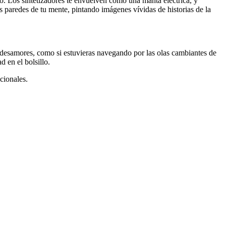
. Los sintetizadores te envuelven como una manta eléctrica, y
as paredes de tu mente, pintando imágenes vívidas de historias de la
y desamores, como si estuvieras navegando por las olas cambiantes de
 en el bolsillo.
cionales.