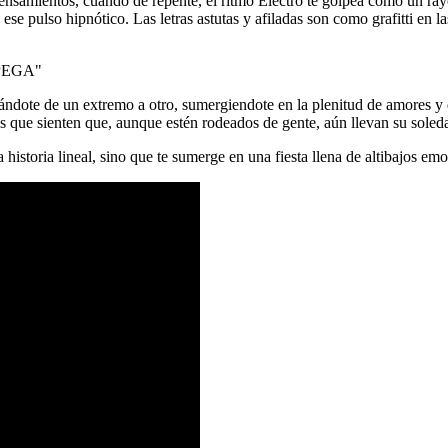
nsamientos, cuando de repente, el ritmo Electro te golpea como un rayo
se pulso hipnótico. Las letras astutas y afiladas son como grafitti en l
evándote de un extremo a otro, sumergiendote en la plenitud de amores 
s que sienten que, aunque estén rodeados de gente, aún llevan su soledad
historia lineal, sino que te sumerge en una fiesta llena de altibajos emo