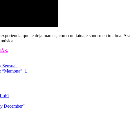
 experiencia que te deja marcas, como un tatuaje sonoro en tu alma. Así 
 música.
ÁS.
y Sensual.
ase “Mamona”.
 LoFi
etty December”