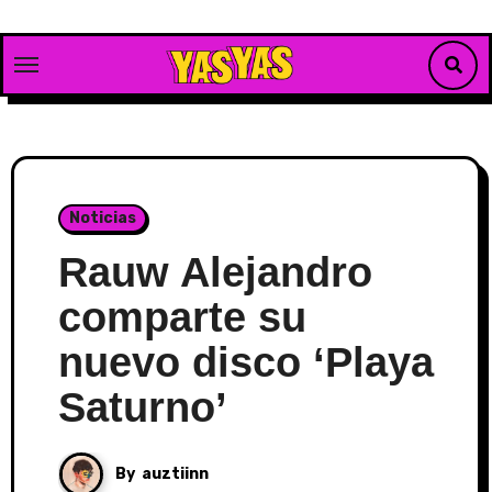
Skip
to
content
Noticias
Rauw Alejandro
comparte su
nuevo disco ‘Playa
Saturno’
By
auztiinn