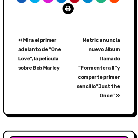
Post
Mira el primer
Metric anuncia
navigation
adelanto de “One
nuevo álbum
Love”, la película
llamado
sobre Bob Marley
“Formentera II”y
comparte primer
sencillo”Just the
Once”