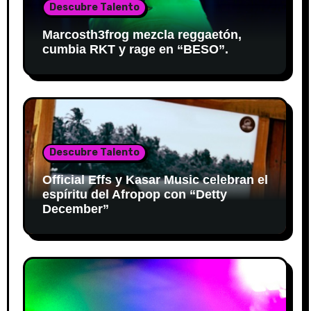
Descubre Talento
Marcosth3frog mezcla reggaetón,
cumbia RKT y rage en “BESO”.
Descubre Talento
Official Effs y Kasar Music celebran el
espíritu del Afropop con “Detty
December”