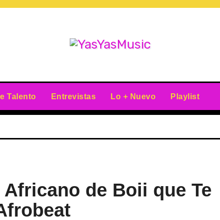
e Talento
Entrevistas
Lo + Nuevo
Playlist
 Africano de Boii que Te
Afrobeat