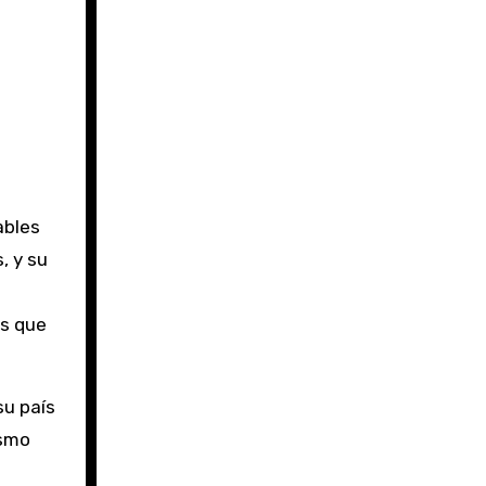
ables
, y su
ks que
su país
ismo