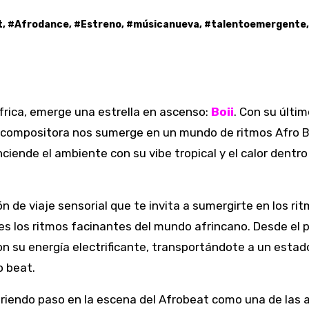
t
, #
Afrodance
, #
Estreno
, #
músicanueva
, #
talentoemergente
,
África, emerge una estrella en ascenso:
Boii
. Con su últi
y compositora nos sumerge en un mundo de ritmos Afro B
ciende el ambiente con su vibe tropical y el calor dentro
 de viaje sensorial que te invita a sumergirte en los ri
es los ritmos facinantes del mundo afrincano. Desde el 
on su energía electrificante, transportándote a un estad
o beat.
abriendo paso en la escena del Afrobeat como una de las 