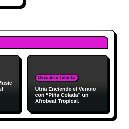
Descubre Talento
 Music
el
Utría Enciende el Verano
con “Piña Colada” un
Afrobeat Tropical.