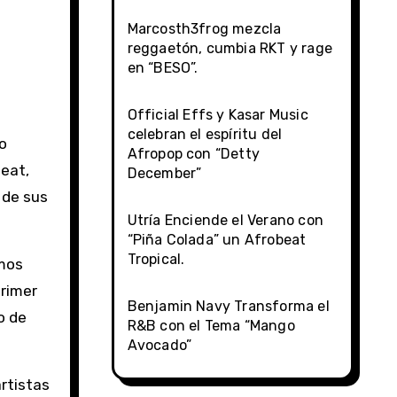
Marcosth3frog mezcla
reggaetón, cumbia RKT y rage
en “BESO”.
Official Effs y Kasar Music
celebran el espíritu del
mo
Afropop con “Detty
eat,
December”
 de sus
Utría Enciende el Verano con
“Piña Colada” un Afrobeat
Tropical.
tmos
primer
Benjamin Navy Transforma el
o de
R&B con el Tema “Mango
Avocado”
artistas