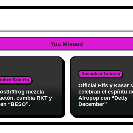
You Missed
Descubre Talento
cubre Talento
Official Effs y Kasar
osth3frog mezcla
celebran el espíritu d
aetón, cumbia RKT y
Afropop con “Detty
 en “BESO”.
December”