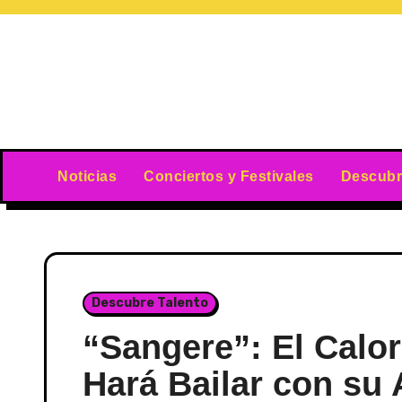
Skip
to
content
Noticias
Conciertos y Festivales
Descubr
Descubre Talento
“Sangere”: El Calor
Hará Bailar con su 