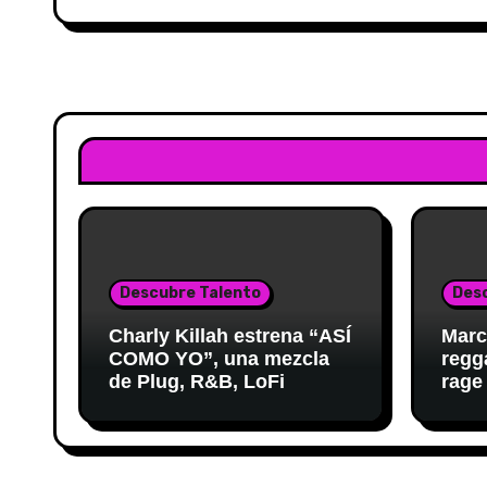
Descubre Talento
Des
Charly Killah estrena “ASÍ
Marc
COMO YO”, una mezcla
regg
de Plug, R&B, LoFi
rage