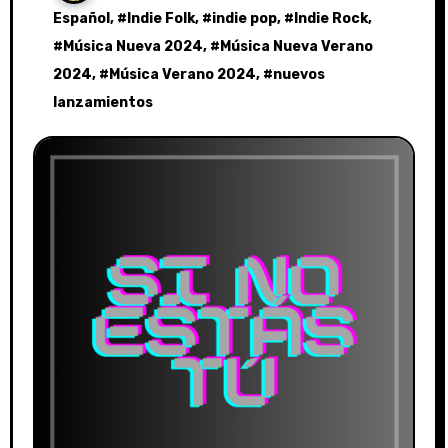
Español
, #
Indie Folk
, #
indie pop
, #
Indie Rock
,
#
Música Nueva 2024
, #
Música Nueva Verano
2024
, #
Música Verano 2024
, #
nuevos
lanzamientos