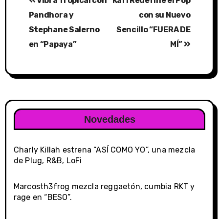
Vibra Tropical con
Kafi Redefine el Pop
navigation
Pandhora y
con su Nuevo
Stephane Salerno
Sencillo “FUERA DE
en “Papaya”
MÍ”
Novedades
Charly Killah estrena “ASÍ COMO YO”, una mezcla
de Plug, R&B, LoFi
Marcosth3frog mezcla reggaetón, cumbia RKT y
rage en “BESO”.