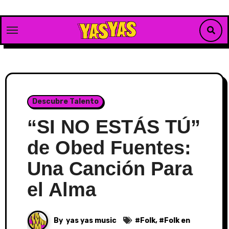
Skip
to
content
Descubre Talento
“SI NO ESTÁS TÚ”
de Obed Fuentes:
Una Canción Para
el Alma
By
yas yas music
#
Folk
, #
Folk en