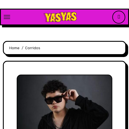
Skip
to
content
Home
Corridos