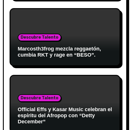
Descubre Talento
Marcosth3frog mezcla reggaetón,
cumbia RKT y rage en “BESO”.
Descubre Talento
Official Effs y Kasar Music celebran el
espíritu del Afropop con “Detty
December”