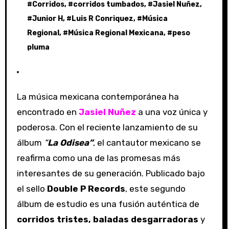
#
Corridos
, #
corridos tumbados
, #
Jasiel Nuñez
,
#
Junior H
, #
Luis R Conriquez
, #
Música
Regional
, #
Música Regional Mexicana
, #
peso
pluma
La música mexicana contemporánea ha
encontrado en
Jasiel Nuñez
a una voz única y
poderosa. Con el reciente lanzamiento de su
álbum
“
La Odisea”
, el cantautor mexicano se
reafirma como una de las promesas más
interesantes de su generación. Publicado bajo
el sello
Double P Records
, este segundo
álbum de estudio es una fusión auténtica de
corridos tristes, baladas desgarradoras
y