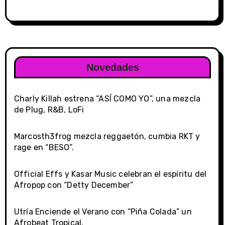
Novedades
Charly Killah estrena “ASÍ COMO YO”, una mezcla
de Plug, R&B, LoFi
Marcosth3frog mezcla reggaetón, cumbia RKT y
rage en “BESO”.
Official Effs y Kasar Music celebran el espíritu del
Afropop con “Detty December”
Utría Enciende el Verano con “Piña Colada” un
Afrobeat Tropical.