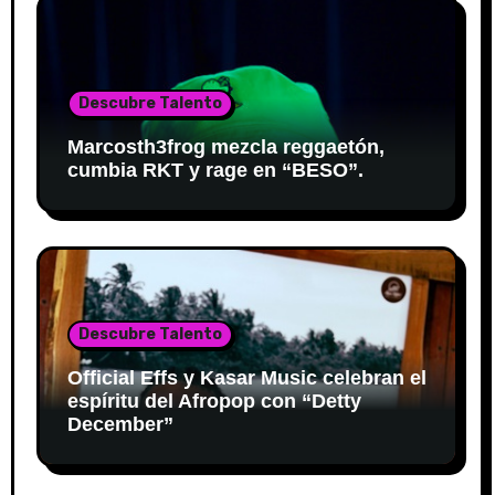
Descubre Talento
Marcosth3frog mezcla reggaetón,
cumbia RKT y rage en “BESO”.
Descubre Talento
Official Effs y Kasar Music celebran el
espíritu del Afropop con “Detty
December”