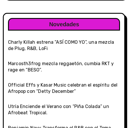
Novedades
Charly Killah estrena “ASÍ COMO YO”, una mezcla
de Plug, R&B, LoFi
Marcosth3frog mezcla reggaetón, cumbia RKT y
rage en “BESO”.
Official Effs y Kasar Music celebran el espíritu del
Afropop con “Detty December”
Utría Enciende el Verano con “Piña Colada” un
Afrobeat Tropical.
Benjamin Navy Transforma el R&B con el Tema