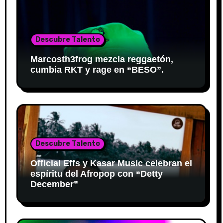
Descubre Talento
Marcosth3frog mezcla reggaetón,
cumbia RKT y rage en “BESO”.
Descubre Talento
Official Effs y Kasar Music celebran el
espíritu del Afropop con “Detty
December”