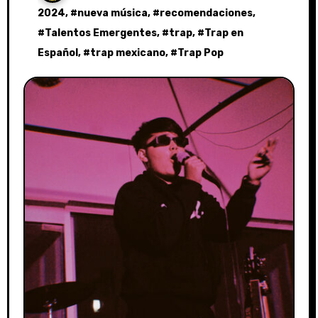
2024
, #
nueva música
, #
recomendaciones
,
#
Talentos Emergentes
, #
trap
, #
Trap en
Español
, #
trap mexicano
, #
Trap Pop