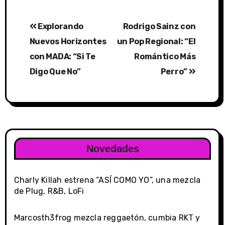
Post
Explorando
Rodrigo Sainz con
navigation
Nuevos Horizontes
un Pop Regional: “El
con MADA: “Si Te
Romántico Más
Digo Que No”
Perro”
Novedades
Charly Killah estrena “ASÍ COMO YO”, una mezcla
de Plug, R&B, LoFi
Marcosth3frog mezcla reggaetón, cumbia RKT y