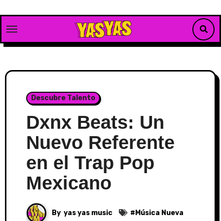
Skip
to
content
Descubre Talento
Dxnx Beats: Un
Nuevo Referente
en el Trap Pop
Mexicano
By
yas yas music
#
Música Nueva