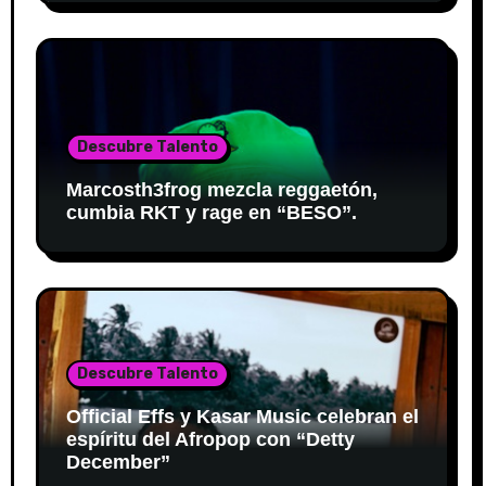
Descubre Talento
Marcosth3frog mezcla reggaetón,
cumbia RKT y rage en “BESO”.
Descubre Talento
Official Effs y Kasar Music celebran el
espíritu del Afropop con “Detty
December”