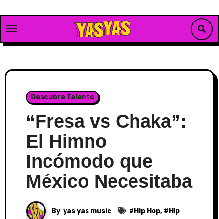
Skip
to
content
Descubre Talento
“Fresa vs Chaka”:
El Himno
Incómodo que
México Necesitaba
By
yas yas music
#
Hip Hop
, #
HIp