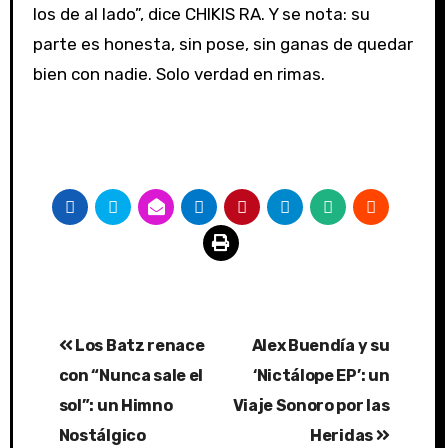
los de al lado”, dice CHIKIS RA. Y se nota: su
parte es honesta, sin pose, sin ganas de quedar
bien con nadie. Solo verdad en rimas.
Post
Los Batz renace
Alex Buendía y su
navigation
con “Nunca sale el
‘Nictálope EP’: un
sol”: un Himno
Viaje Sonoro por las
Nostálgico
Heridas