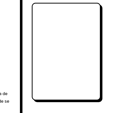
a de
de se