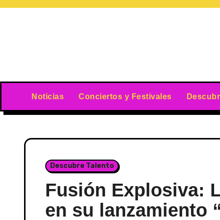
Skip
to
content
Noticias
Conciertos y Festivales
Descubr
Descubre Talento
Fusión Explosiva: 
en su lanzamiento