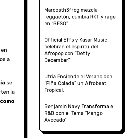
Marcosth3frog mezcla
reggaetón, cumbia RKT y rage
en “BESO”.
Official Effs y Kasar Music
celebran el espíritu del
 en
Afropop con “Detty
mos a
December”
a
.
Utría Enciende el Verano con
ía
se
“Piña Colada” un Afrobeat
Tropical.
ten la
s como
Benjamin Navy Transforma el
R&B con el Tema “Mango
Avocado”