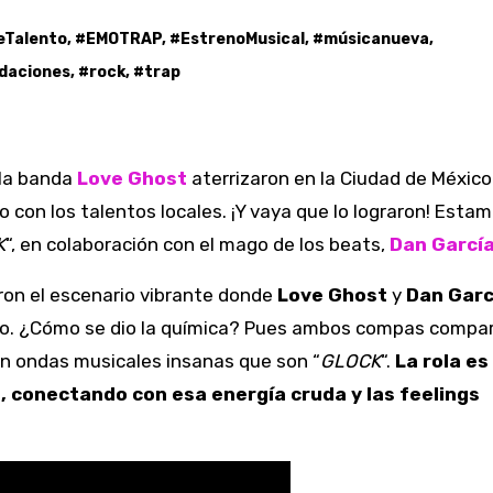
eTalento
, #
EMOTRAP
, #
EstrenoMusical
, #
músicanueva
,
daciones
, #
rock
, #
trap
 la banda
Love Ghost
aterrizaron en la Ciudad de México
o con los talentos locales. ¡Y vaya que lo lograron! Esta
K
“, en colaboración con el mago de los beats,
Dan Garcí
eron el escenario vibrante donde
Love Ghost
y
Dan Garc
loco. ¿Cómo se dio la química? Pues ambos compas compar
en ondas musicales insanas que son “
GLOCK
“.
La rola e
o, conectando con esa energía cruda y las feelings