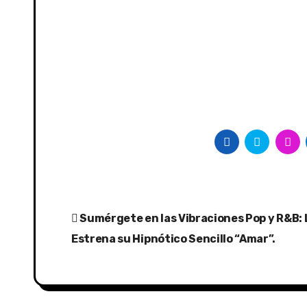
Post
Sumérgete en las Vibraciones Pop y R&B
navigation
Estrena su Hipnótico Sencillo “Amar”.