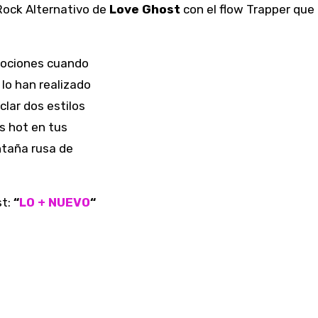
Rock Alternativo de
Love Ghost
con el flow Trapper que
mociones cuando
lo han realizado
lar dos estilos
s hot en tus
ontaña rusa de
st:
“
LO + NUEVO
“