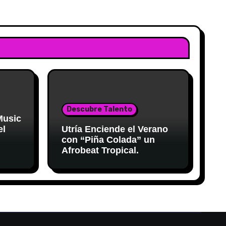
Descubre Talento
 Music
el
Utría Enciende el Verano
con “Piña Colada” un
Afrobeat Tropical.