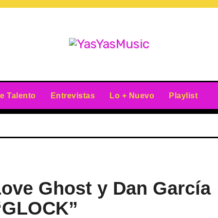
e Talento
Entrevistas
Lo + Nuevo
Playlist
Love Ghost y Dan García
 “GLOCK”