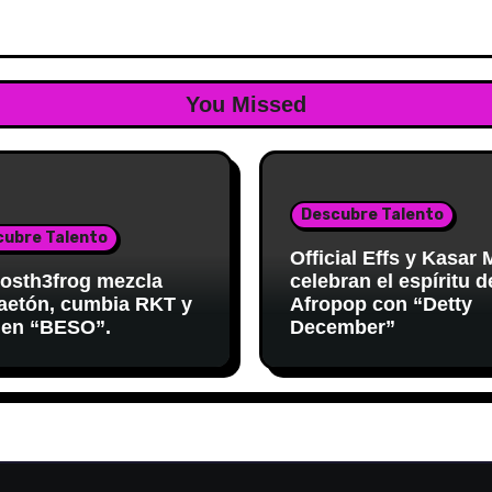
You Missed
Descubre Talento
cubre Talento
Official Effs y Kasar
osth3frog mezcla
celebran el espíritu d
aetón, cumbia RKT y
Afropop con “Detty
 en “BESO”.
December”