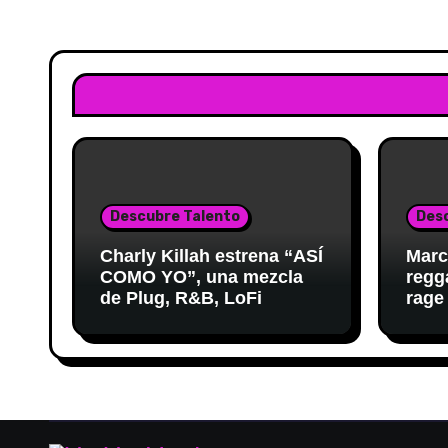
Descubre Talento
Des
Charly Killah estrena “ASÍ
Marc
COMO YO”, una mezcla
regg
de Plug, R&B, LoFi
rage