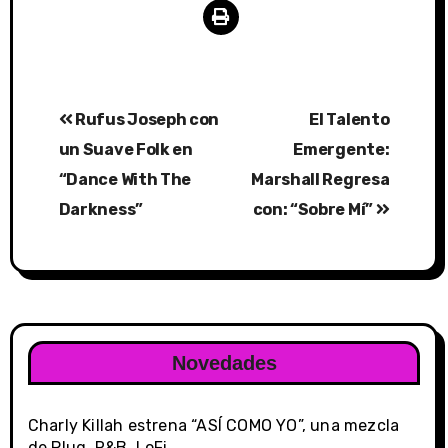
Post
Rufus Joseph con
El Talento
navigation
un Suave Folk en
Emergente:
“Dance With The
Marshall Regresa
Darkness”
con: “Sobre Mí”
Novedades
Charly Killah estrena “ASÍ COMO YO”, una mezcla
de Plug, R&B, LoFi