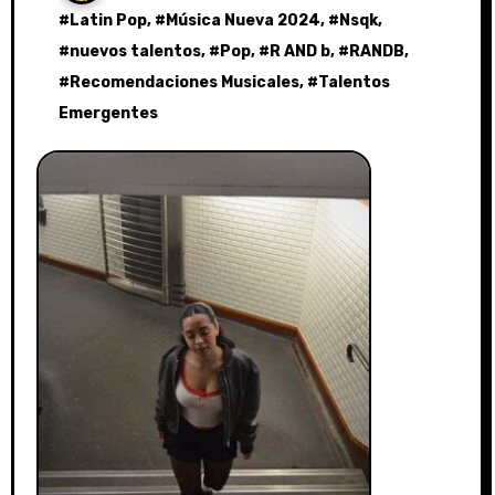
#
Latin Pop
, #
Música Nueva 2024
, #
Nsqk
,
#
nuevos talentos
, #
Pop
, #
R AND b
, #
RANDB
,
#
Recomendaciones Musicales
, #
Talentos
Emergentes