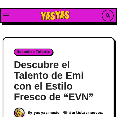
Skip
to
content
Descubre Talento
Descubre el
Talento de Emi
con el Estilo
Fresco de “EVN”
By
yas yas music
#
artistas nuevos
,