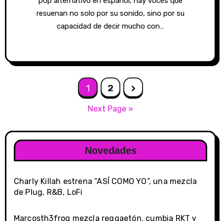
pop alternativo en español, hay voces que
resuenan no solo por su sonido, sino por su
capacidad de decir mucho con…
Posts
1
2
navigation
Next Page »
Novedades
Charly Killah estrena “ASÍ COMO YO”, una mezcla
de Plug, R&B, LoFi
Marcosth3frog mezcla reggaetón, cumbia RKT y